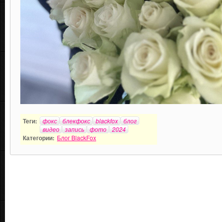
Теги:
фокс
блекфокс
blackfox
блог
видео
запись
фото
2024
Категории:
Блог BlackFox