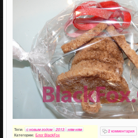
Теги:
с новым годом
2013
ням-ням
2 комментария
Категории:
Блог BlackFox