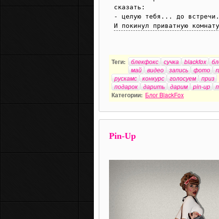
сказать:

- целую тебя... до встречи.
И покинул приватную комнат
Теги:
блекфокс
сучка
blackfox
бл
май
видео
запись
фото
r
рускамс
конкурс
голосуем
приз
подарок
дарить
дарим
pin-up
п
Категории:
Блог BlackFox
Pin-Up