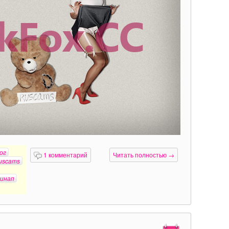
ог
1 комментарий
Читать полностью →
uscams
инап