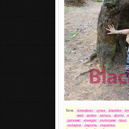
Теги:
блекфокс
сучка
blackfox
бл
май
видео
запись
фото
r
рускамс
конкурс
голосуем
приз
подарок
дарить
пиратка