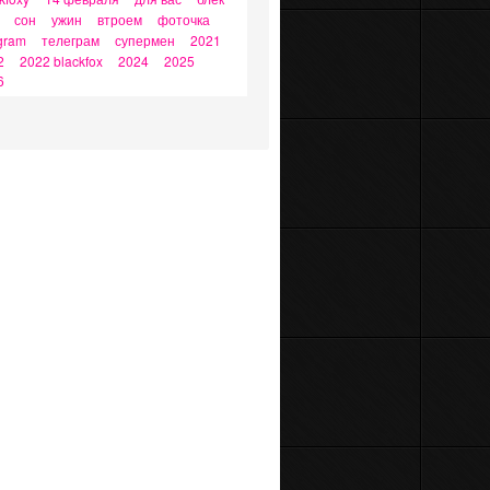
сон
ужин
втроем
фоточка
gram
телеграм
супермен
2021
2
2022 blackfox
2024
2025
6