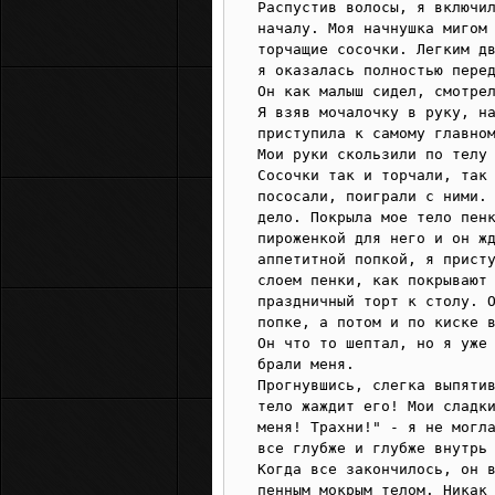
Распустив волосы, я включил
началу. Моя начнушка мигом 
торчащие сосочки. Легким дв
я оказалась полностью перед
Он как малыш сидел, смотрел
Я взяв мочалочку в руку, на
приступила к самому главном
Мои руки скользили по телу 
Сосочки так и торчали, так 
пососали, поиграли с ними. 
дело. Покрыла мое тело пенк
пироженкой для него и он жд
аппетитной попкой, я присту
слоем пенки, как покрывают 
праздничный торт к столу. О
попке, а потом и по киске в
Он что то шептал, но я уже 
брали меня.

Прогнувшись, слегка выпятив
тело жаждит его! Мои сладки
меня! Трахни!" - я не могла
все глубже и глубже внутрь 
Когда все закончилось, он в
пенным мокрым телом. Никак 