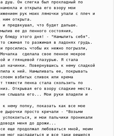
а душ. Он слегка был прохладный по 
намокла и открыла его взору мои 
ижением рук моих лямочки упали с плеч и 
 ним открыта. 

 и предвкушал, что будет дальше.

мылив ее до пенного состояния, 
у блюду этого дня! - "Намылить себя". 
то сжимая то разжимая в ладонях грудь. 
и просились чтобы их нежно погрызли, 
Мочалка  сделала свое пенное мокрое 
ой и глянцевой глазурью. Я стала 
ал начинки. Повернувшись к нему сладкой 
пила к ней. Намыливать ее, покрывать 
слоем взбитых сливок или крема 
т тяжести пенка стала скользить по 
низ. Открывая его взору сладкие места.

не слышала его... Мои руки владели и 
 к нему попку, показать как все мое 
е дырочки просто кричали - "Возьми 
 успокоиться, и мои пальчики проникали 
доводя меня до дрожи...

се еще продолжал любоваться мной, моим 
не мог насладиться и все таки решился 