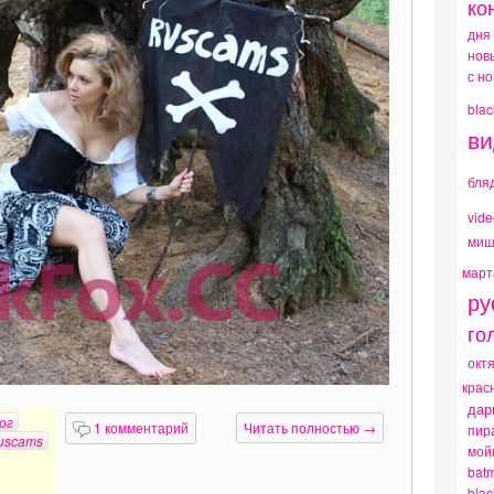
ко
дня
нов
с н
blac
ви
бля
vide
миш
март
ру
го
окт
крас
дар
ог
1 комментарий
Читать полностью →
пир
uscams
мой
bat
blac