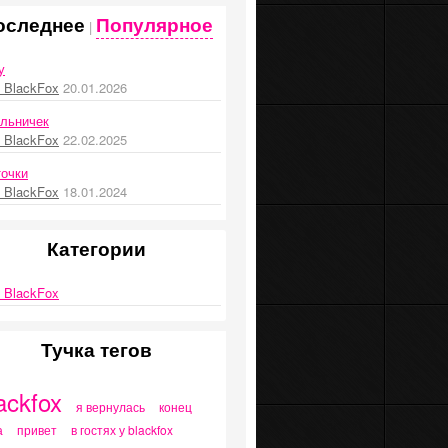
оследнее
Популярное
|
у
 BlackFox
20.01.2026
льничек
 BlackFox
22.02.2025
очки
 BlackFox
18.01.2024
Категории
 BlackFox
Тучка тегов
ackfox
я вернулась
конец
а
привет
в гостях у blackfox