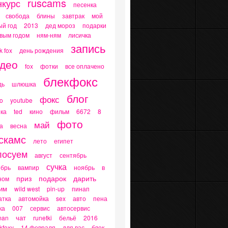
ruscams
нкурс
песенка
свобода
блины
завтрак
мой
ый год
2013
дед мороз
подарки
овым годом
ням-ням
лисичка
запись
k fox
день рождения
део
fox
фотки
все оплачено
блекфокс
дь
шлюшка
блог
фокс
o
youtube
ка
ted
кино
фильм
6672
8
фото
май
а
весна
скамс
лето
египет
лосуем
август
сентябрь
сучка
ябрь
вампир
ноябрь
в
приз
подарок
дарить
ном
им
wild west
pin-up
пинап
атка
автомойка
sex
авто
пена
ка
007
сервис
автосервис
чат
man
runetki
бельё
2016
kfoxy
14 февраля
для вас
блек